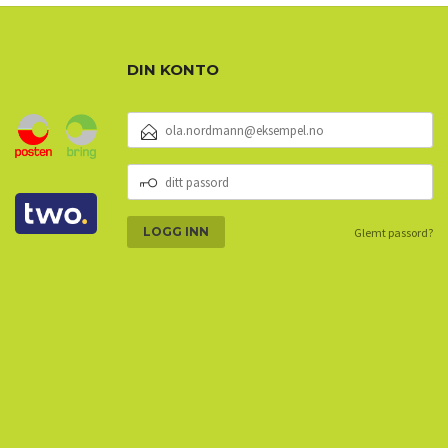
DIN KONTO
E-
POSTADRESSE
DITT
PASSORD
Glemt passord?