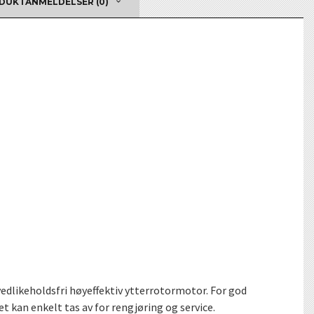
DUKTANMELDELSER (0)
vedlikeholdsfri høyeffektiv ytterrotormotor. For god
t kan enkelt tas av for rengjøring og service.