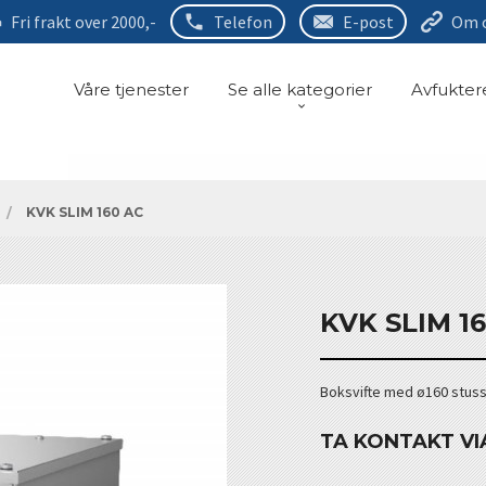
Fri frakt over 2000,-
Telefon
E-post
Om 
Våre tjenester
Se alle kategorier
Avfukter
KVK SLIM 160 AC
KVK SLIM 1
Boksvifte med ø160 stuss
TA KONTAKT VI