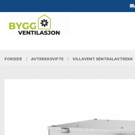
Gå
Lukk
til
innholdet
PRODUKTER
FORSIDE
AVTREKKSVIFTE
VILLAVENT SENTRALAVTREKK