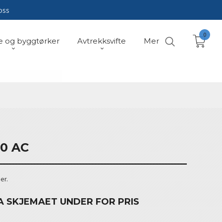
oss
0
e og byggtørker
Avtrekksvifte
Mer
60 AC
er.
A SKJEMAET UNDER FOR PRIS