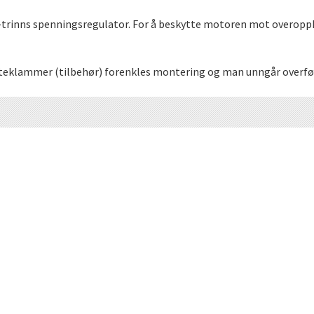
r 5-trinns spenningsregulator. For å beskytte motoren mot overo
esteklammer (tilbehør) forenkles montering og man unngår overføri