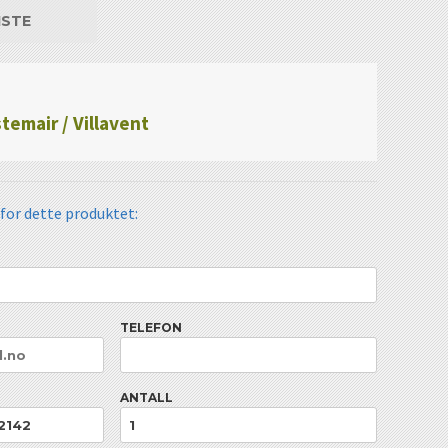
ISTE
temair / Villavent
 for dette produktet:
TELEFON
ANTALL