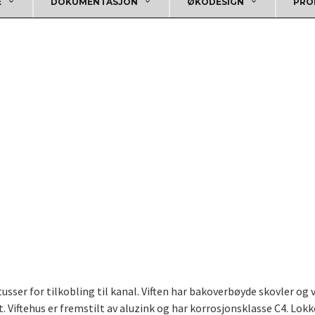
E
DOKUMENTASJON
ØKODESIGN
PRO
sser for tilkobling til kanal. Viften har bakoverbøyde skovler og 
 Viftehus er fremstilt av aluzink og har korrosjonsklasse C4. Lokke