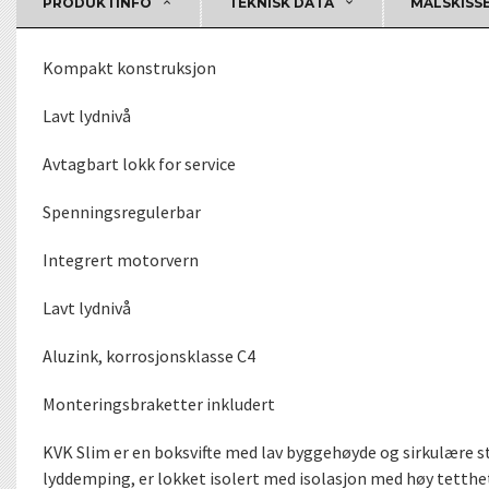
PRODUKTINFO
TEKNISK DATA
MÅLSKISS
Kompakt konstruksjon
Lavt lydnivå
Avtagbart lokk for service
Spenningsregulerbar
Integrert motorvern
Lavt lydnivå
Aluzink, korrosjonsklasse C4
Monteringsbraketter inkludert
KVK Slim er en boksvifte med lav byggehøyde og sirkulære stu
lyddemping, er lokket isolert med isolasjon med høy tetthet.