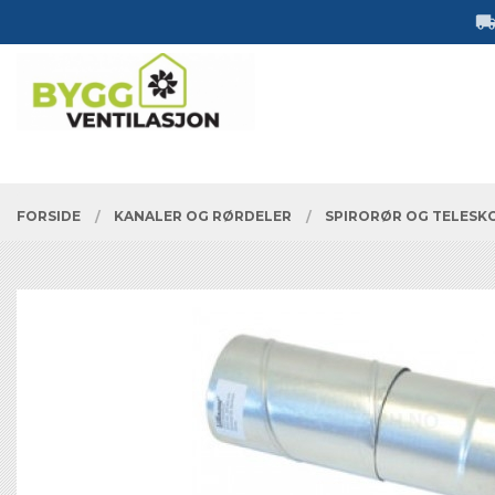
Gå
Lukk
til
innholdet
PRODUKTER
FORSIDE
KANALER OG RØRDELER
SPIRORØR OG TELESK