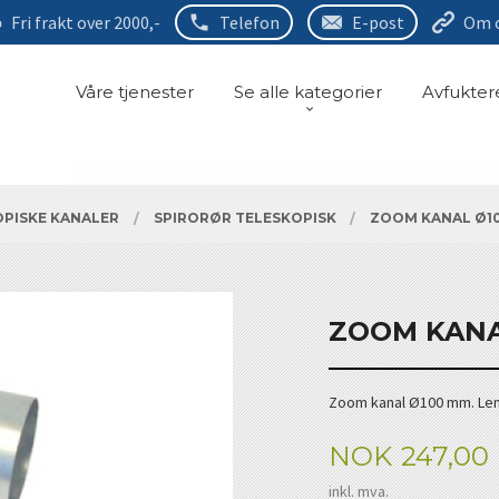
Fri frakt over 2000,-
Telefon
E-post
Om 
Våre tjenester
Se alle kategorier
Avfukter
OPISKE KANALER
SPIRORØR TELESKOPISK
ZOOM KANAL Ø10
ZOOM KANA
Zoom kanal Ø100 mm. Len
Pris
NOK
247,00
inkl. mva.