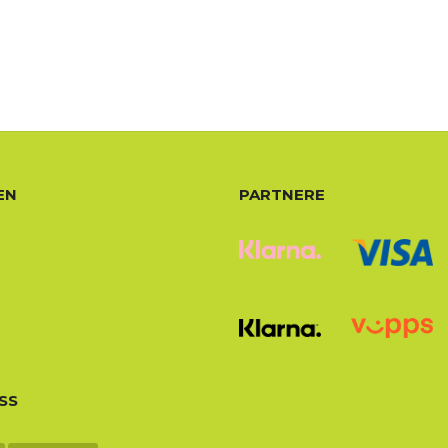
EN
PARTNERE
SS