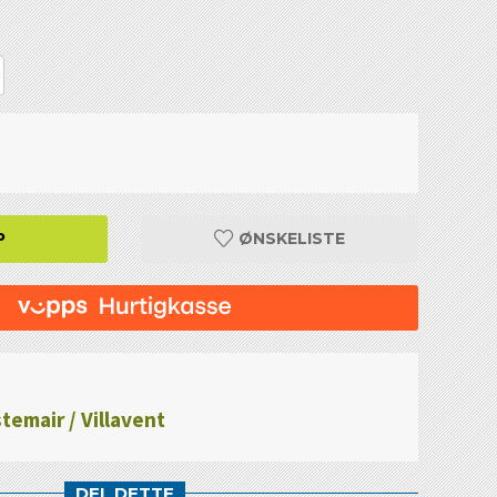
P
ØNSKELISTE
temair / Villavent
DEL DETTE